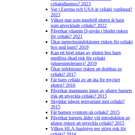
celiakidiagnos? 2023
Var i Europa och USA är celiaki vanligast?
2023
​​​​​​​Vilken mat som innehöll gluten åt barn
som utvecklade celiaki? 2022
Påverkar vitamin D-nivån i blodet risken
för celiaki? 2021
Ökar tarmvirusinfektioner risken för celiaki
hos små barn? 2019
Kan ett högt intag av gluten hos barn
medföra ökad risk för celiaki
(glutenintolerans)? 2019
Ökar infektioner risken att drabbas av
celiaki? 2017
Får barn celiaki av att äta för mycket
gluten? 2016
Påverkar mammans intag av gluten barnets
risk att utveckla celiaki? 2015
Skyddar någon genvariant mot celiaki?
2015
Får barnen symtom på celiaki? 2015
Påverkar barnets ålder vid introduktion av
gluten risken att utveckla celiaki? 2015
Vilken HLA-haplotyp ger störst risk för
celiaki? 2014