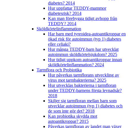
diabetes? 2014
Hur uppfattar TEDDY-mammor
diabetesrisk? 2014
Kan man förebygga tidigt avhopp från
TEDDY? 2014
Sköldkörtelinflammation
Har barn med tyreoidea-autoantikroppar en
ökad risk för autoimmun (typ 1) diabetes
eller celiaki?
Hur många TEDDY-barn har utvecklat
autoimmun sköldkörtelsjukdom? 2025
Hur tidigt uppkom autoantikroppar innan
sköldkörtelinflammation? 2024
Tarmflora och Probiotika
Hur påverkas tarmflorans utveckling av
virus mot tarmbakterierna? 2025
Hur utvecklas bakterierna i tarmfloran
under TEDDY-barnens första levnadsår?
2018
Skiljer sig tarmfloran mellan barn som
utvecklar autoimmun (typ 1) diabetes och
de som inte gör det? 2018
Kan probiotika skydda mot
autoantikroppar? 2015
Påverkas tarmfloran av landet man växer