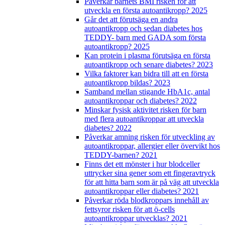
Påverkar barnets BMI risken för att
utveckla en första autoantikropp? 2025
Går det att förutsäga en andra
autoantikropp och sedan diabetes hos
TEDDY- barn med GADA som första
autoantikropp? 2025
Kan protein i plasma förutsäga en första
autoantikropp och senare diabetes? 2023
Vilka faktorer kan bidra till att en första
autoantikropp bildas? 2023
Samband mellan stigande HbA1c, antal
autoantikroppar och diabetes? 2022
Minskar fysisk aktivitet risken för barn
med flera autoantikroppar att utveckla
diabetes? 2022
Påverkar amning risken för utveckling av
autoantikroppar, allergier eller övervikt hos
TEDDY-barnen? 2021
Finns det ett mönster i hur blodceller
uttrycker sina gener som ett fingeravtryck
för att hitta barn som är på väg att utveckla
autoantikroppar eller diabetes? 2021
Påverkar röda blodkroppars innehåll av
fettsyror risken för att ö-cells
autoantikroppar utvecklas? 2021