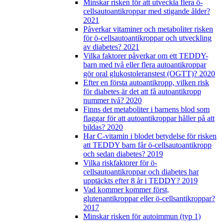
Minskar risken för att utveckla flera ö-
cellsautoantikroppar med stigande ålder?
2021
Påverkar vitaminer och metaboliter risken
för ö-cellsautoantikroppar och utveckling
av diabetes? 2021
Vilka faktorer påverkar om ett TEDDY-
barn med två eller flera autoantikroppar
gör oral glukostoleranstest (OGTT)? 2020
Efter en första autoantikropp, vilken risk
för diabetes är det att få autoantikropp
nummer två? 2020
Finns det metaboliter i barnens blod som
flaggar för att autoantikroppar håller på att
bildas? 2020
Har C-vitamin i blodet betydelse för risken
att TEDDY barn får ö-cellsautoantikropp
och sedan diabetes? 2019
Vilka riskfaktorer för ö-
cellsautoantikroppar och diabetes har
upptäckts efter 8 år i TEDDY? 2019
Vad kommer kommer först,
glutenantikroppar eller ö-cellsantikroppar?
2017
Minskar risken för autoimmun (typ 1)