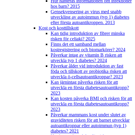
Hur hanteras informationen om infektioner
hos barn? 2015
Gensekvensering av virus med snabb
utveckling av autoimmun (typ 1) diabetes
efter första autoantikroppen. 2013
Kost och kosttillskott
Kan tidig introduktion av fibrer minska
risken för celiaki? 2025
Finns det ett samband mellan
kostregistrering och biomarkörer? 2024
Påverkar intag av vitamin B risken att
utveckla typ 1 diabetes? 2024
Påverkar ålder vid introduktion av fast
föda och tillskott av probiotika risken att
utveckla ö-cellsautoantikroppar? 2023
Kan järnintag påverka risken för att
utveckla en första diabetesautoantikropp?
2023
Kan kosten påverka BMI och risken för att
utveckla en första diabetesautoantikropp?
2023
Påverkar mammans kost under slutet av
graviditeten risken för att barnet utvecklar
autoantikroppar eller autoimmun (typ 1)
diabetes? 2021