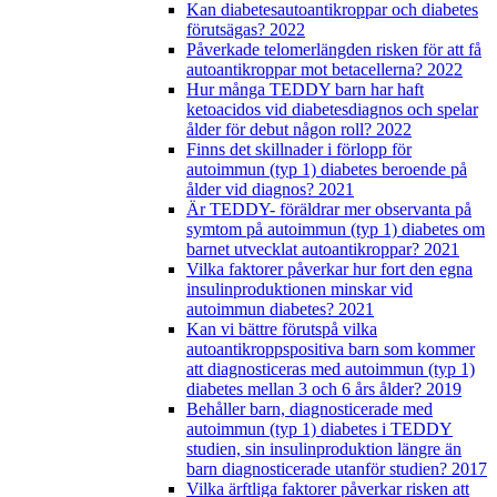
Kan diabetesautoantikroppar och diabetes
förutsägas? 2022
Påverkade telomerlängden risken för att få
autoantikroppar mot betacellerna? 2022
Hur många TEDDY barn har haft
ketoacidos vid diabetesdiagnos och spelar
ålder för debut någon roll? 2022
Finns det skillnader i förlopp för
autoimmun (typ 1) diabetes beroende på
ålder vid diagnos? 2021
Är TEDDY- föräldrar mer observanta på
symtom på autoimmun (typ 1) diabetes om
barnet utvecklat autoantikroppar? 2021
Vilka faktorer påverkar hur fort den egna
insulinproduktionen minskar vid
autoimmun diabetes? 2021
Kan vi bättre förutspå vilka
autoantikroppspositiva barn som kommer
att diagnosticeras med autoimmun (typ 1)
diabetes mellan 3 och 6 års ålder? 2019
Behåller barn, diagnosticerade med
autoimmun (typ 1) diabetes i TEDDY
studien, sin insulinproduktion längre än
barn diagnosticerade utanför studien? 2017
Vilka ärftliga faktorer påverkar risken att