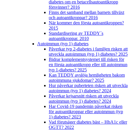
diabetes om en betacellsautoantikropp
försvinner? 2016
Finns det samband mellan barnets tillväxt
och autoantikroppar? 2016
När kommer den första autoantikroppen?
2015
Standardisering av TEDDY´s
autoantikroppar. 2010
Autoimmun (typ 1) diabetes
Påverkar typ 2-diabetes i familjen risken att
utveckla autoimmun (typ 1) diabetes? 2025
Bidrar komplementsystemet till risken för
en första autoantikropp eller till autoimmun
typ 1-diabetes? 2025
Kan TEDDY avslöja hemligheten bakom
autoimmuna sjukdomar? 2025
Hur påverkar puberteten risken att utveckla
autoimmun (typ 1) diabetes? 2024
Påverkar kejsarsnitt risken att utveckla
autoimmun (typ 1) diabetes? 2024
Har Covid-19 pandemin påverkat risken
för autoantikroppar eller autoimmun (typ
1) diabetes? 2023
Vad förutsäger diabetes bäst – HbA1c eller
OGTT? 2022