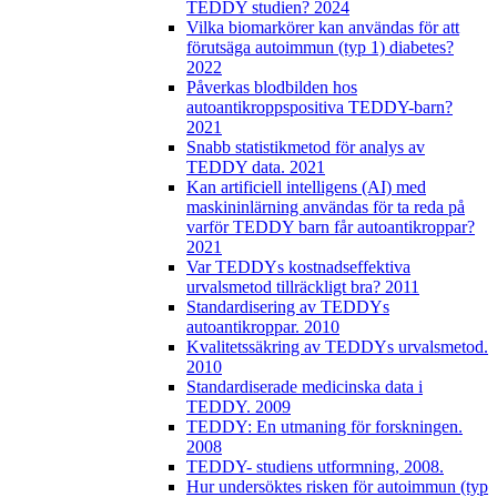
TEDDY studien? 2024
Vilka biomarkörer kan användas för att
förutsäga autoimmun (typ 1) diabetes?
2022
Påverkas blodbilden hos
autoantikroppspositiva TEDDY-barn?
2021
Snabb statistikmetod för analys av
TEDDY data. 2021
Kan artificiell intelligens (AI) med
maskininlärning användas för ta reda på
varför TEDDY barn får autoantikroppar?
2021
Var TEDDYs kostnadseffektiva
urvalsmetod tillräckligt bra? 2011
Standardisering av TEDDYs
autoantikroppar. 2010
Kvalitetssäkring av TEDDYs urvalsmetod.
2010
Standardiserade medicinska data i
TEDDY. 2009
TEDDY: En utmaning för forskningen.
2008
TEDDY- studiens utformning, 2008.
Hur undersöktes risken för autoimmun (typ