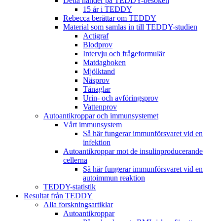
Detta händer på TEDDY-besöken
15 år i TEDDY
Rebecca berättar om TEDDY
Material som samlas in till TEDDY-studien
Actigraf
Blodprov
Intervju och frågeformulär
Matdagboken
Mjölktand
Näsprov
Tånaglar
Urin- och avföringsprov
Vattenprov
Autoantikroppar och immunsystemet
Vårt immunsystem
Så här fungerar immunförsvaret vid en
infektion
Autoantikroppar mot de insulinproducerande
cellerna
Så här fungerar immunförsvaret vid en
autoimmun reaktion
TEDDY-statistik
Resultat från TEDDY
Alla forskningsartiklar
Autoantikroppar