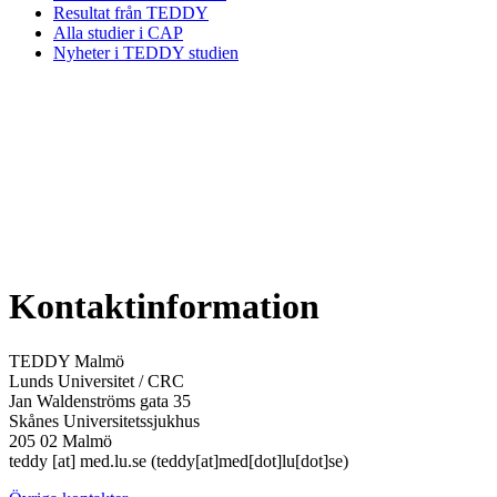
Resultat från TEDDY
Alla studier i CAP
Nyheter i TEDDY studien
Kontaktinformation
TEDDY Malmö
Lunds Universitet / CRC
Jan Waldenströms gata 35
Skånes Universitetssjukhus
205 02 Malmö
teddy
[at]
med
.
lu
.
se
(teddy[at]med[dot]lu[dot]se)