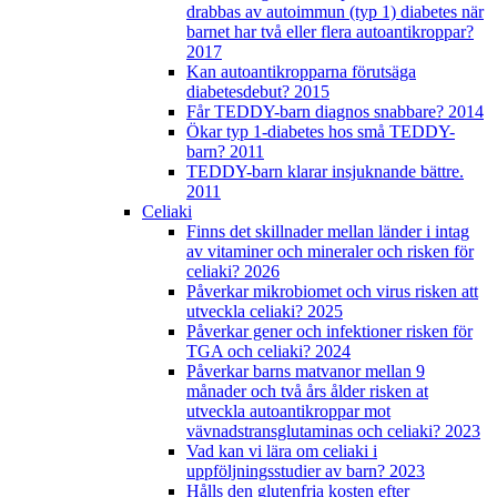
drabbas av autoimmun (typ 1) diabetes när
barnet har två eller flera autoantikroppar?
2017
Kan autoantikropparna förutsäga
diabetesdebut? 2015
Får TEDDY-barn diagnos snabbare? 2014
Ökar typ 1-diabetes hos små TEDDY-
barn? 2011
TEDDY-barn klarar insjuknande bättre.
2011
Celiaki
Finns det skillnader mellan länder i intag
av vitaminer och mineraler och risken för
celiaki? 2026
Påverkar mikrobiomet och virus risken att
utveckla celiaki? 2025
Påverkar gener och infektioner risken för
TGA och celiaki? 2024
Påverkar barns matvanor mellan 9
månader och två års ålder risken at
utveckla autoantikroppar mot
vävnadstransglutaminas och celiaki? 2023
Vad kan vi lära om celiaki i
uppföljningsstudier av barn? 2023
Hålls den glutenfria kosten efter