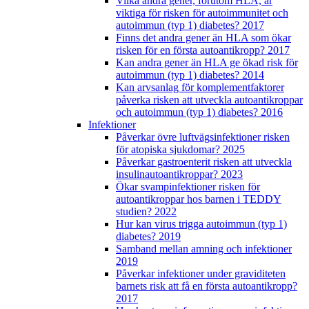
Vilka andra gener, förutom HLA, är
viktiga för risken för autoimmunitet och
autoimmun (typ 1) diabetes? 2017
Finns det andra gener än HLA som ökar
risken för en första autoantikropp? 2017
Kan andra gener än HLA ge ökad risk för
autoimmun (typ 1) diabetes? 2014
Kan arvsanlag för komplementfaktorer
påverka risken att utveckla autoantikroppar
och autoimmun (typ 1) diabetes? 2016
Infektioner
Påverkar övre luftvägsinfektioner risken
för atopiska sjukdomar? 2025
Påverkar gastroenterit risken att utveckla
insulinautoantikroppar? 2023
Ökar svampinfektioner risken för
autoantikroppar hos barnen i TEDDY
studien? 2022
Hur kan virus trigga autoimmun (typ 1)
diabetes? 2019
Samband mellan amning och infektioner
2019
Påverkar infektioner under graviditeten
barnets risk att få en första autoantikropp?
2017