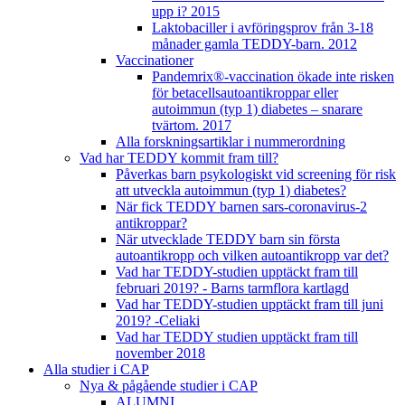
upp i? 2015
Laktobaciller i avföringsprov från 3-18
månader gamla TEDDY-barn. 2012
Vaccinationer
Pandemrix®-vaccination ökade inte risken
för betacellsautoantikroppar eller
autoimmun (typ 1) diabetes – snarare
tvärtom. 2017
Alla forskningsartiklar i nummerordning
Vad har TEDDY kommit fram till?
Påverkas barn psykologiskt vid screening för risk
att utveckla autoimmun (typ 1) diabetes?
När fick TEDDY barnen sars-coronavirus-2
antikroppar?
När utvecklade TEDDY barn sin första
autoantikropp och vilken autoantikropp var det?
Vad har TEDDY-studien upptäckt fram till
februari 2019? - Barns tarmflora kartlagd
Vad har TEDDY-studien upptäckt fram till juni
2019? -Celiaki
Vad har TEDDY studien upptäckt fram till
november 2018
Alla studier i CAP
Nya & pågående studier i CAP
ALUMNI