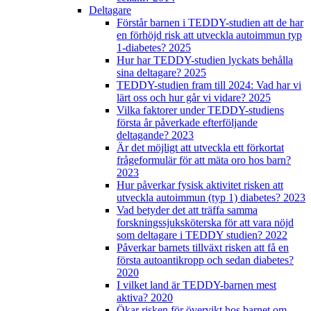
Deltagare
Förstår barnen i TEDDY-studien att de har
en förhöjd risk att utveckla autoimmun typ
1-diabetes? 2025
Hur har TEDDY-studien lyckats behålla
sina deltagare? 2025
TEDDY-studien fram till 2024: Vad har vi
lärt oss och hur går vi vidare? 2025
Vilka faktorer under TEDDY-studiens
första år påverkade efterföljande
deltagande? 2023
Är det möjligt att utveckla ett förkortat
frågeformulär för att mäta oro hos barn?
2023
Hur påverkar fysisk aktivitet risken att
utveckla autoimmun (typ 1) diabetes? 2023
Vad betyder det att träffa samma
forskningssjuksköterska för att vara nöjd
som deltagare i TEDDY studien? 2022
Påverkar barnets tillväxt risken att få en
första autoantikropp och sedan diabetes?
2020
I vilket land är TEDDY-barnen mest
aktiva? 2020
Ökar risken för övervikt hos barnet om