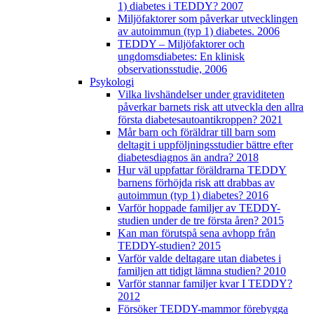
1) diabetes i TEDDY? 2007
Miljöfaktorer som påverkar utvecklingen
av autoimmun (typ 1) diabetes. 2006
TEDDY – Miljöfaktorer och
ungdomsdiabetes: En klinisk
observationsstudie, 2006
Psykologi
Vilka livshändelser under graviditeten
påverkar barnets risk att utveckla den allra
första diabetesautoantikroppen? 2021
Mår barn och föräldrar till barn som
deltagit i uppföljningsstudier bättre efter
diabetesdiagnos än andra? 2018
Hur väl uppfattar föräldrarna TEDDY
barnens förhöjda risk att drabbas av
autoimmun (typ 1) diabetes? 2016
Varför hoppade familjer av TEDDY-
studien under de tre första åren? 2015
Kan man förutspå sena avhopp från
TEDDY-studien? 2015
Varför valde deltagare utan diabetes i
familjen att tidigt lämna studien? 2010
Varför stannar familjer kvar I TEDDY?
2012
Försöker TEDDY-mammor förebygga