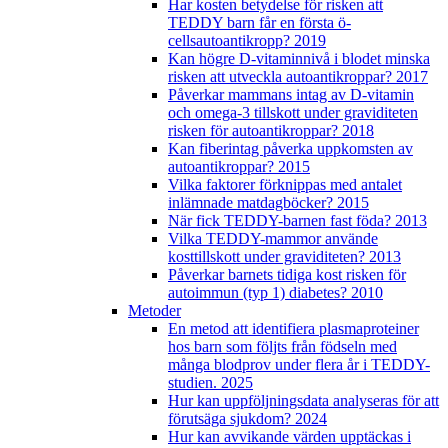
Har kosten betydelse för risken att
TEDDY barn får en första ö-
cellsautoantikropp? 2019
Kan högre D-vitaminnivå i blodet minska
risken att utveckla autoantikroppar? 2017
Påverkar mammans intag av D-vitamin
och omega-3 tillskott under graviditeten
risken för autoantikroppar? 2018
Kan fiberintag påverka uppkomsten av
autoantikroppar? 2015
Vilka faktorer förknippas med antalet
inlämnade matdagböcker? 2015
När fick TEDDY-barnen fast föda? 2013
Vilka TEDDY-mammor använde
kosttillskott under graviditeten? 2013
Påverkar barnets tidiga kost risken för
autoimmun (typ 1) diabetes? 2010
Metoder
En metod att identifiera plasmaproteiner
hos barn som följts från födseln med
många blodprov under flera år i TEDDY-
studien. 2025
Hur kan uppföljningsdata analyseras för att
förutsäga sjukdom? 2024
Hur kan avvikande värden upptäckas i