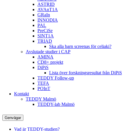
ASTRID
AVAnT1A
GRaIn
INNODIA
PAL
PreCiSe
SINT1A
TRIAD
Ska alla barn screenas för celiaki?
Avslutade studier i CAP
AMINA
CD8+ projekt
DiPiS
Lista över forskningsresultat från DiPiS
TEDDY Follow-up
TEFA
POInT
Kontakt
TEDDY Malmö
TEDDY-lab Malmö
Genvägar
Vad är TEDDY-studien?