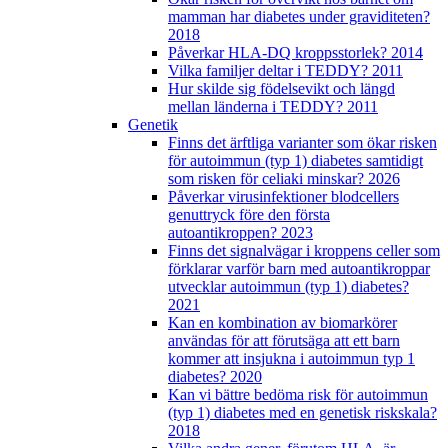
mamman har diabetes under graviditeten?
2018
Påverkar HLA-DQ kroppsstorlek? 2014
Vilka familjer deltar i TEDDY? 2011
Hur skilde sig födelsevikt och längd
mellan länderna i TEDDY? 2011
Genetik
Finns det ärftliga varianter som ökar risken
för autoimmun (typ 1) diabetes samtidigt
som risken för celiaki minskar? 2026
Påverkar virusinfektioner blodcellers
genuttryck före den första
autoantikroppen? 2023
Finns det signalvägar i kroppens celler som
förklarar varför barn med autoantikroppar
utvecklar autoimmun (typ 1) diabetes?
2021
Kan en kombination av biomarkörer
användas för att förutsäga att ett barn
kommer att insjukna i autoimmun typ 1
diabetes? 2020
Kan vi bättre bedöma risk för autoimmun
(typ 1) diabetes med en genetisk riskskala?
2018