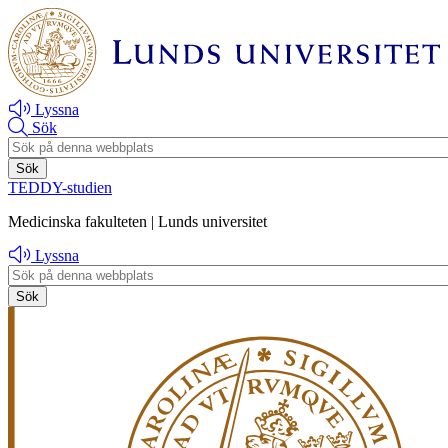
Hoppa
Hoppa
till
till
huvudinnehåll
huvudinnehåll
Lyssna
Sök
Header
search
TEDDY-studien
Medicinska fakulteten | Lunds universitet
Lyssna
Header
search