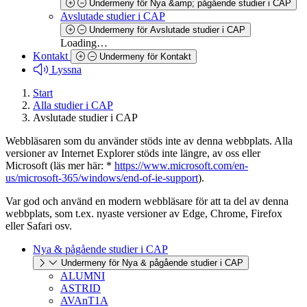
Undermeny för Nya &amp; pågående studier i CAP
Avslutade studier i CAP
Undermeny för Avslutade studier i CAP
Loading…
Kontakt
Undermeny för Kontakt
Lyssna
Start
Alla studier i CAP
Avslutade studier i CAP
Webbläsaren som du använder stöds inte av denna webbplats. Alla
versioner av Internet Explorer stöds inte längre, av oss eller
Microsoft (läs mer här: *
https://www.microsoft.com/en-
us/microsoft-365/windows/end-of-ie-support
).
Var god och använd en modern webbläsare för att ta del av denna
webbplats, som t.ex. nyaste versioner av Edge, Chrome, Firefox
eller Safari osv.
Nya & pågående studier i CAP
Undermeny för Nya & pågående studier i CAP
ALUMNI
ASTRID
AVAnT1A