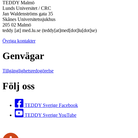
TEDDY Malmö
Lunds Universitet / CRC
Jan Waldenströms gata 35
Skånes Universitetssjukhus
205 02 Malmö
teddy
[at]
med
.
lu
.
se
(teddy[at]med[dot]lu[dot]se)
Övriga kontakter
Genvägar
Tillgänglighetsredogörelse
Följ oss
TEDDY Sverige Facebook
TEDDY Sverige YouTube