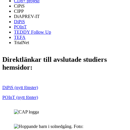
CD8+ projekt
CiPiS
CIPP
DiAPREV-IT
DiPiS
POInT
TEDDY Follow Up
TEFA
TrialNet
Direktlänkar till avslutade studiers
hemsidor:
DiPiS (nytt fönster)
POInT (nytt fönter)