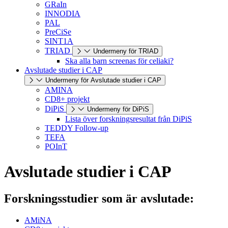
GRaIn
INNODIA
PAL
PreCiSe
SINT1A
TRIAD
Undermeny för TRIAD
Ska alla barn screenas för celiaki?
Avslutade studier i CAP
Undermeny för Avslutade studier i CAP
AMINA
CD8+ projekt
DiPiS
Undermeny för DiPiS
Lista över forskningsresultat från DiPiS
TEDDY Follow-up
TEFA
POInT
Avslutade studier i CAP
Forskningsstudier som är avslutade:
AMiNA